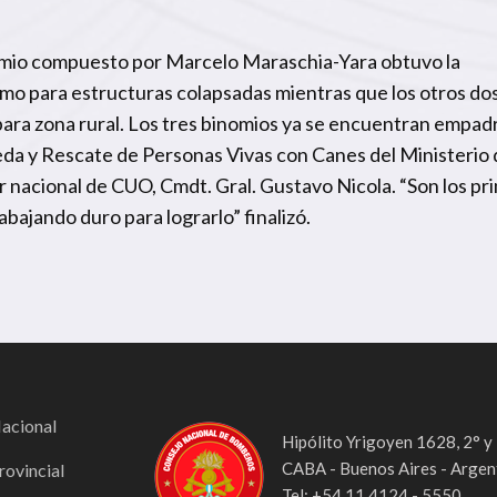
omio compuesto por Marcelo Maraschia-Yara obtuvo la
omo para estructuras colapsadas mientras que los otros do
 para zona rural. Los tres binomios ya se encuentran empa
da y Rescate de Personas Vivas con Canes del Ministerio 
r nacional de CUO, Cmdt. Gral. Gustavo Nicola. “Son los pr
bajando duro para lograrlo” finalizó.
Nacional
Hipólito Yrigoyen 1628, 2° y
CABA - Buenos Aires - Argen
rovincial
Tel: +54 11 4124 - 5550