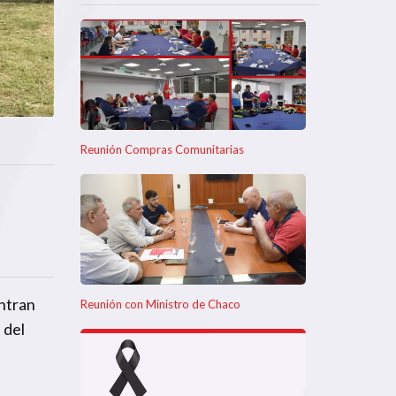
Reunión Compras Comunitarias
entran
Reunión con Ministro de Chaco
 del