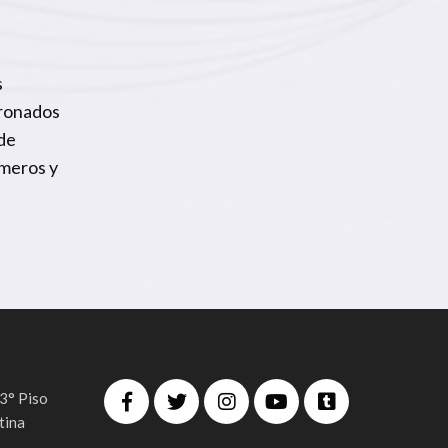
s
dronados
de
imeros y
 3° Piso
tina