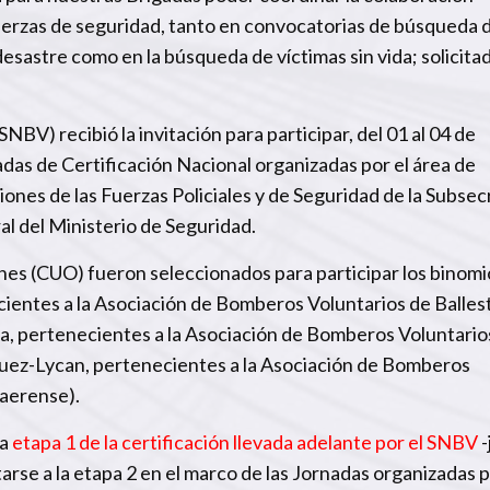
fuerzas de seguridad, tanto en convocatorias de búsqueda 
esastre como en la búsqueda de víctimas sin vida; solicita
BV) recibió la invitación para participar, del 01 al 04 de
adas de Certificación Nacional organizadas por el área de
ones de las Fuerzas Policiales y de Seguridad de la Subsec
al del Ministerio de Seguridad.
nes (CUO) fueron seleccionados para participar los binomi
ientes a la Asociación de Bomberos Voluntarios de Balles
, pertenecientes a la Asociación de Bomberos Voluntario
guez-Lycan, pertenecientes a la Asociación de Bomberos
naerense).
la
etapa 1 de la certificación llevada adelante por el SNBV
-
arse a la etapa 2 en el marco de las Jornadas organizadas 