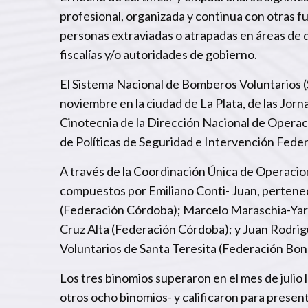
profesional, organizada y continua con otras 
personas extraviadas o atrapadas en áreas de d
fiscalías y/o autoridades de gobierno.
El Sistema Nacional de Bomberos Voluntarios (SN
noviembre en la ciudad de La Plata, de las Jorn
Cinotecnia de la Dirección Nacional de Operaci
de Políticas de Seguridad e Intervención Feder
A través de la Coordinación Única de Operacio
compuestos por Emiliano Conti- Juan, pertenec
(Federación Córdoba); Marcelo Maraschia-Yara
Cruz Alta (Federación Córdoba); y Juan Rodri
Voluntarios de Santa Teresita (Federación Bo
Los tres binomios superaron en el mes de julio 
otros ocho binomios- y calificaron para present