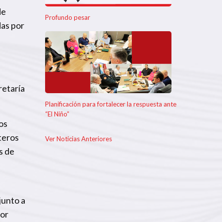
de
Profundo pesar
das por
retaría
Planificación para fortalecer la respuesta ante
“El Niño”
os
teros
Ver Noticias Anteriores
s de
junto a
por