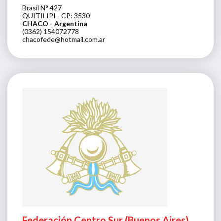
Brasil N° 427
QUITILIPI - CP: 3530
CHACO
- Argentina
(0362) 154072778
chacofede@hotmail.com.ar
Federación Centro Sur (Buenos Aires)