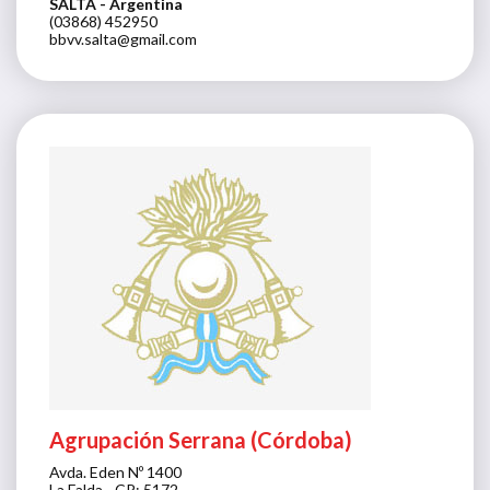
SALTA
- Argentina
(03868) 452950
bbvv.salta@gmail.com
Agrupación Serrana (Córdoba)
Avda. Eden Nº 1400
La Falda - CP: 5172