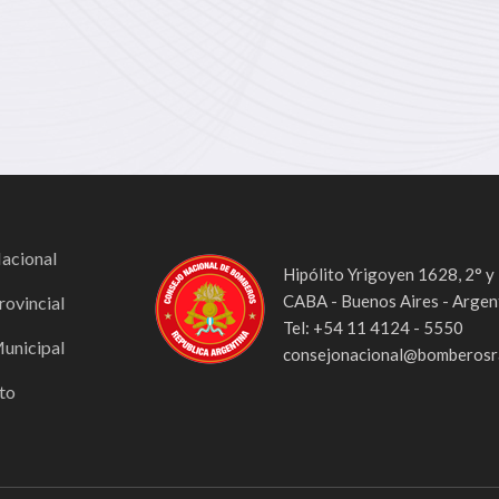
Nacional
Hipólito Yrigoyen 1628, 2° y
CABA - Buenos Aires - Argen
rovincial
Tel: +54 11 4124 - 5550
Municipal
consejonacional@bomberosra
to