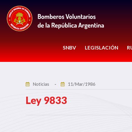
SNBV
LEGISLACIÓN
R
Noticias
11/Mar/1986
Ley 9833