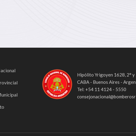
Nacional
Hipólito Yrigoyen 1628, 2° y
CABA - Buenos Aires - Argen
rovincial
Tel: +54 11 4124 - 5550
Municipal
consejonacional@bomberosra
to