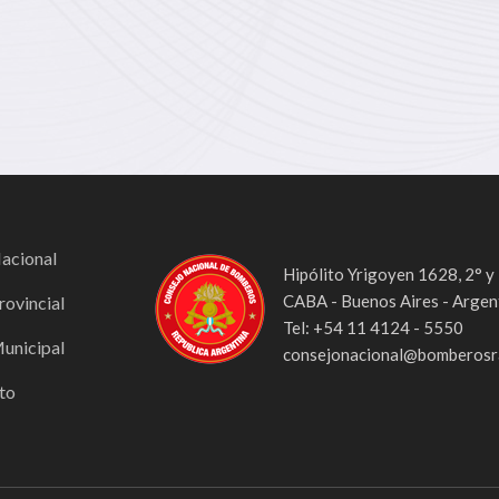
Nacional
Hipólito Yrigoyen 1628, 2° y
CABA - Buenos Aires - Argen
rovincial
Tel: +54 11 4124 - 5550
Municipal
consejonacional@bomberosra
to