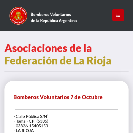
Asociaciones de la
Federación de La Rioja
Bomberos Voluntarios 7 de Octubre
- Calle Pública S/Nº
- Tama - CP: (5385)
- 03826-15405153
-
LA RIOJA