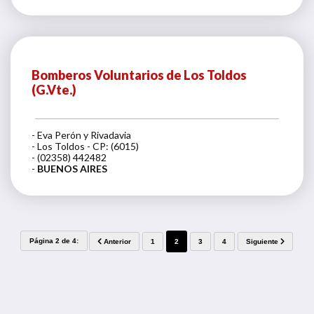
Bomberos Voluntarios de Los Toldos
(G.Vte.)
- Eva Perón y Rivadavia
- Los Toldos - CP: (6015)
- (02358) 442482
-
BUENOS AIRES
Página 2 de 4:
Anterior
1
2
3
4
Siguiente