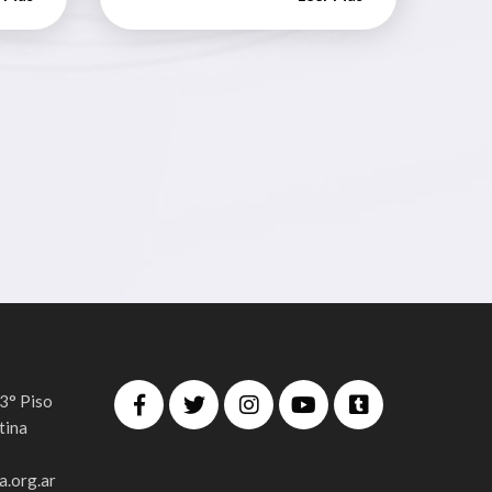
 3° Piso
tina
.org.ar