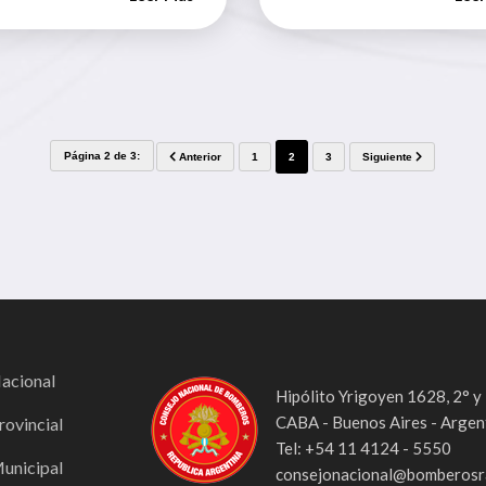
Página 2 de 3:
Anterior
1
2
3
Siguiente
Nacional
Hipólito Yrigoyen 1628, 2° y
CABA - Buenos Aires - Argen
rovincial
Tel: +54 11 4124 - 5550
Municipal
consejonacional@bomberosra