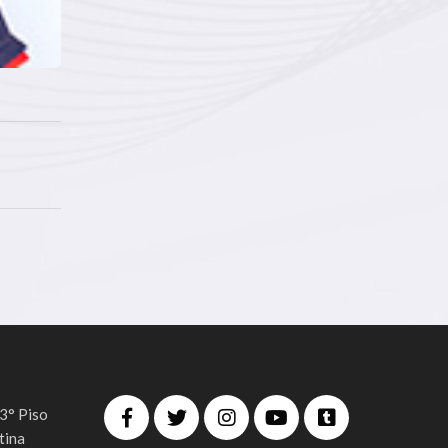
 3° Piso
tina