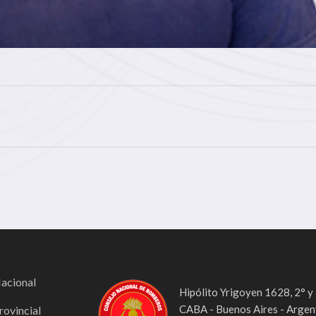
Nacional
Hipólito Yrigoyen 1628, 2° y
CABA - Buenos Aires - Argen
rovincial