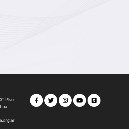
 3° Piso
tina
.org.ar