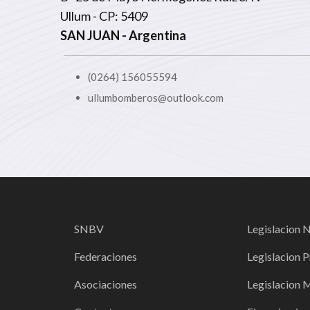
Ullum - CP: 5409
SAN JUAN
- Argentina
(0264) 156055594
ullumbomberos@outlook.com
SNBV
Legislacion 
Federaciones
Legislacion P
Asociaciones
Legislacion 