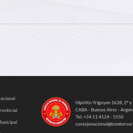
Nacional
Hipólito Yrigoyen 1628, 2° y
CABA - Buenos Aires - Argen
rovincial
Tel: +54 11 4124 - 5550
Municipal
consejonacional@bomberosra