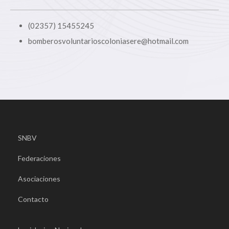
(02357) 15455245
bomberosvoluntarioscoloniasere@hotmail.com
SNBV
Federaciones
Asociaciones
Contacto