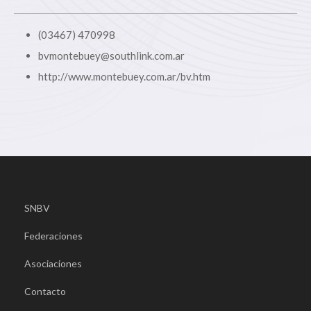
(03467) 470998
bvmontebuey@southlink.com.ar
http://www.montebuey.com.ar/bv.htm
SNBV
Federaciones
Asociaciones
Contacto