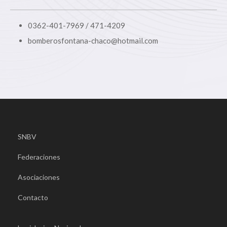
0362-401-7969 / 471-4209
bomberosfontana-chaco@hotmail.com
SNBV
Federaciones
Asociaciones
Contacto