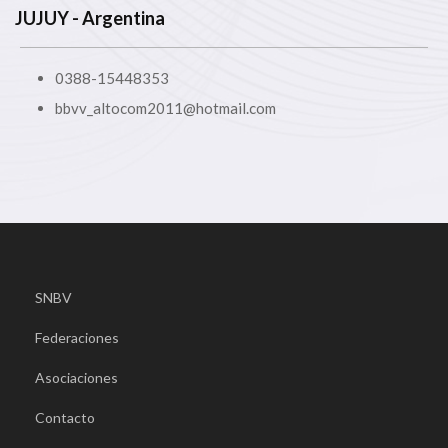
JUJUY
- Argentina
0388-15448353
bbvv_altocom2011@hotmail.com
SNBV
Federaciones
Asociaciones
Contacto