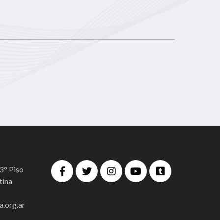
 3° Piso
tina
.org.ar