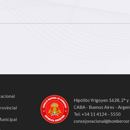
Nacional
Hipólito Yrigoyen 1628, 2° y
CABA - Buenos Aires - Argen
rovincial
Tel: +54 11 4124 - 5550
Municipal
consejonacional@bomberosra