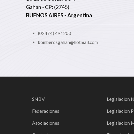
Gahan - CP: (2745)
BUENOS AIRES
- Argentina
(02474) 491200
bomberosgahan@hotmail.com
SNBV
Legislacion 
Federaciones
Legislacion P
Asociaciones
Legislacion 