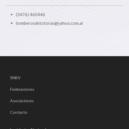
(3476) 460446
bomberosdetotoras@yahoo.com.ar
SNBV
Federaciones
Asociaciones
Contacto