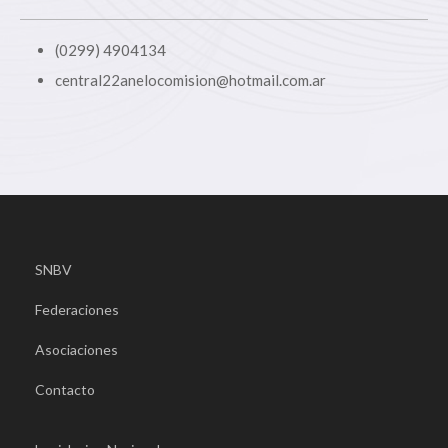
(0299) 4904134
central22anelocomision@hotmail.com.ar
SNBV
Federaciones
Asociaciones
Contacto