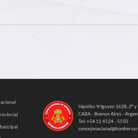
Nacional
Hipólito Yrigoyen 1628, 2° y
CABA - Buenos Aires - Argen
rovincial
Tel: +54 11 4124 - 5550
Municipal
consejonacional@bomberosra