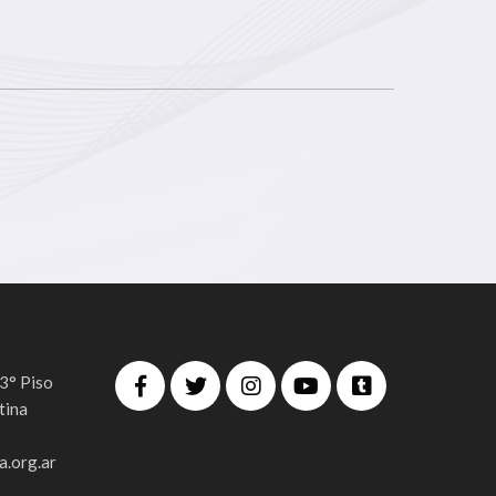
 3° Piso
tina
.org.ar