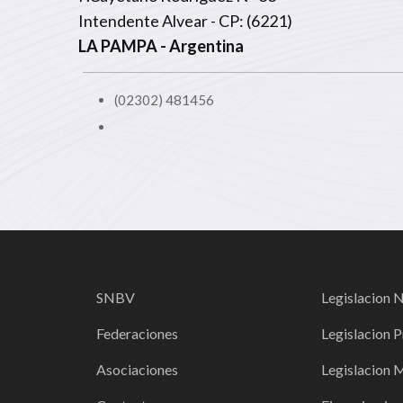
Intendente Alvear - CP: (6221)
LA PAMPA
- Argentina
(02302) 481456
SNBV
Legislacion 
Federaciones
Legislacion P
Asociaciones
Legislacion 