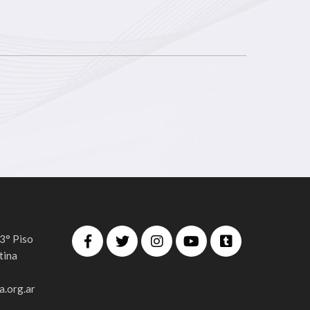
 3° Piso
tina
.org.ar