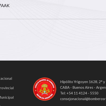
67AAK
Nacional
Hipólito Yrigoyen 1628, 2° y
CABA - Buenos Aires - Argen
rovincial
Tel: +54 11 4124 - 5550
Municipal
consejonacional@bomberosra