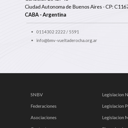
Ciudad Autonoma de Buenos Aires - CP: C11
CABA
- Argentina
0114302 2222 / 5591
info@bmv-vueltaderocha.org.ar
SNBV
Legislacion 
Federaciones
Legislacion P
Asociaciones
Legislacion 