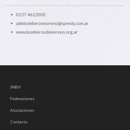
0237 4622000
admbomberosmoreno@speedy.com.ar
www.bomberosdemoreno.org.ar
SNBV
Federaciones
Asociaciones
Contacto