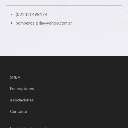
(02242) 498174
bomberos_pila@yahoo.com.ar
SNBV
Federaciones
Asociaciones
Contacto