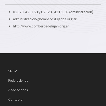
02323-423158 y 02323- 421588 (Administración)
administracion@bomberoslujanba.org.ar
http://www.bomberosdelujan.org.ar
SNBV
Federaciones
Asociaciones
Contacto