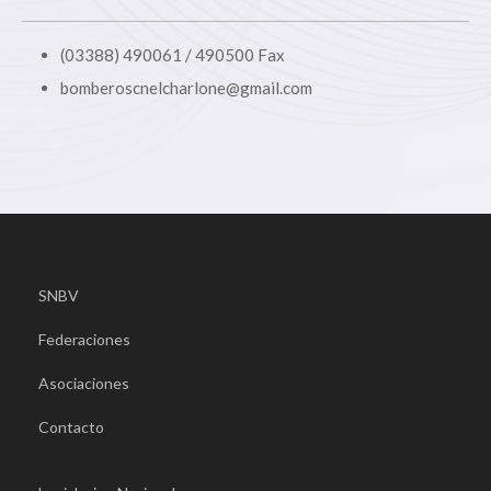
(03388) 490061 / 490500 Fax
bomberoscnelcharlone@gmail.com
SNBV
Federaciones
Asociaciones
Contacto