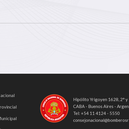
Nacional
Hipólito Yrigoyen 1628, 2° y
CABA - Buenos Aires - Argen
rovincial
Tel: +54 11 4124 - 5550
Municipal
consejonacional@bomberosra