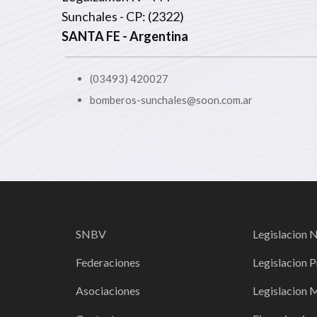
Sunchales - CP: (2322)
SANTA FE
- Argentina
(03493) 420027
bomberos-sunchales@soon.com.ar
SNBV
Legislacion 
Federaciones
Legislacion P
Asociaciones
Legislacion 