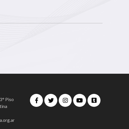
 3° Piso
tina
.org.ar