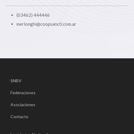
(03462) 444446
merlonghi@coopsancti.com.ar
SNBV
Federaciones
Asociaciones
Contacto