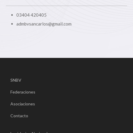
03404 420405
admbvsancarlos@gmail.com
SNBV
Federaciones
Asociaciones
Contacto