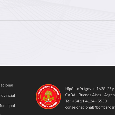
Nacional
Hipólito Yrigoyen 1628, 2° y
CABA - Buenos Aires - Argen
rovincial
Tel: +54 11 4124 - 5550
Municipal
consejonacional@bomberosra