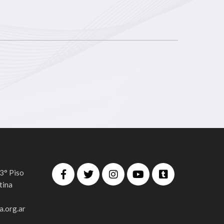
 3° Piso
tina
.org.ar