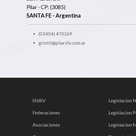
Pilar - CP: (3085)
SANTA FE
- Argentina
(03404) 470269
griotti@pilarsfe.com.ar
SNBV
Legislacion 
Federaciones
Legislacion P
Asociaciones
Legislacion 