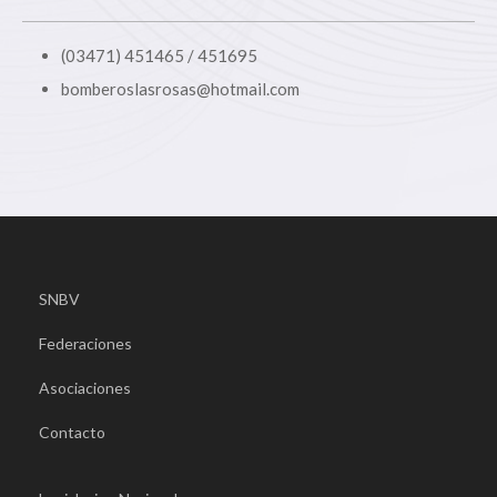
(03471) 451465 / 451695
bomberoslasrosas@hotmail.com
SNBV
Federaciones
Asociaciones
Contacto