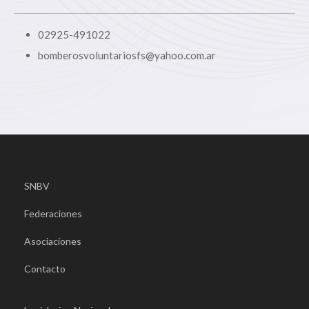
02925-491022
bomberosvoluntariosfs@yahoo.com.ar
SNBV
Federaciones
Asociaciones
Contacto