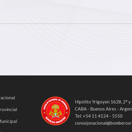
Nacional
Hipólito Yrigoyen 1628, 2° y
CABA - Buenos Aires - Argen
rovincial
Tel: +54 11 4124 - 5550
Municipal
consejonacional@bomberosra