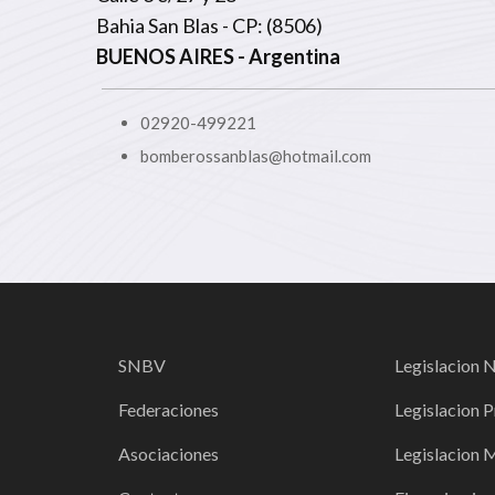
Bahia San Blas - CP: (8506)
BUENOS AIRES
- Argentina
02920-499221
bomberossanblas@hotmail.com
SNBV
Legislacion 
Federaciones
Legislacion P
Asociaciones
Legislacion 