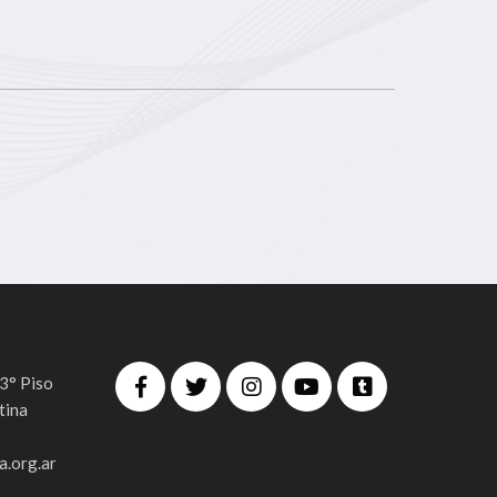
 3° Piso
tina
.org.ar