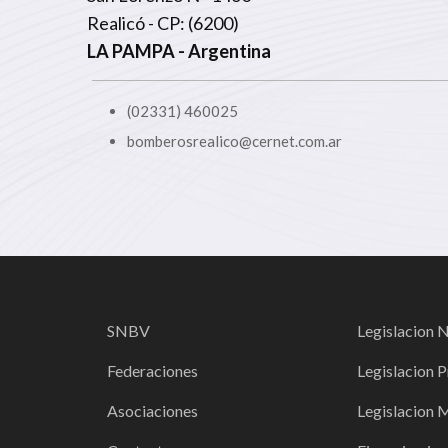
Realicó - CP: (6200)
LA PAMPA
- Argentina
(02331) 460025
bomberosrealico@cernet.com.ar
SNBV
Legislacion 
Federaciones
Legislacion P
Asociaciones
Legislacion 