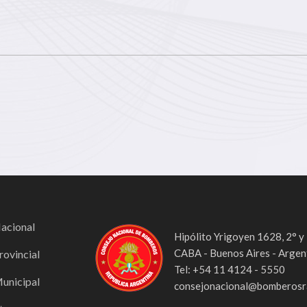
Nacional
Hipólito Yrigoyen 1628, 2° y
CABA - Buenos Aires - Argen
rovincial
Tel: +54 11 4124 - 5550
Municipal
consejonacional@bomberosra