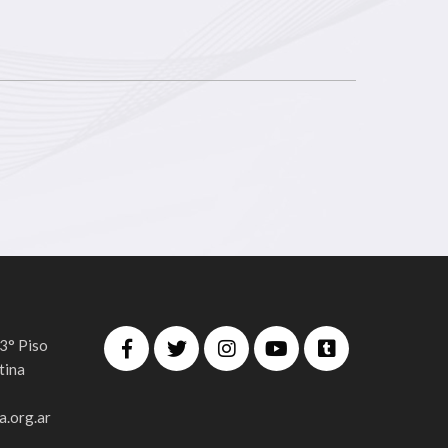
 3° Piso
tina
.org.ar