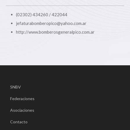
(02302) 434260 / 422044
jefaturabomberopico@yahoo.com.ar
http://www.bomberosgeneralpico.com.ar
SNBV
Federaciones
Asociaciones
Contacto