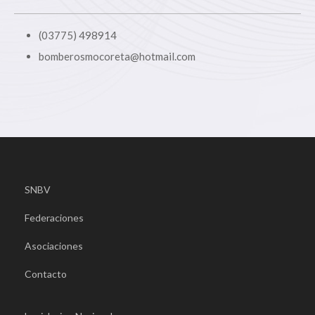
(03775) 498914
bomberosmocoreta@hotmail.com
SNBV
Federaciones
Asociaciones
Contacto