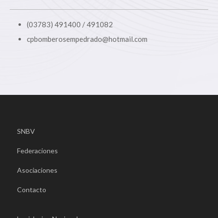
(03783) 491400 / 491082
cpbomberosempedrado@hotmail.com
SNBV
Federaciones
Asociaciones
Contacto