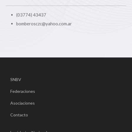
(03774) 43437
bomberosczc@yahoo.com.ar
SNBV
Federaciones
Asociaciones
Contacto