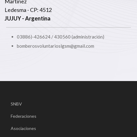
Martínez
Ledesma - CP: 4512
JUJUY
- Argentina
03886)-426624 / 430560 (administración)
bomberosvoluntarioslgsm@gmail.com
SNBV
Federaciones
Asociaciones