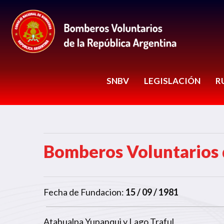
SNBV
LEGISLACIÓN
R
Bomberos Voluntarios 
Fecha de Fundacion:
15 / 09 / 1981
Atahualpa Yupanqui y Lago Traful