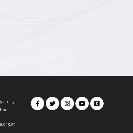
 3° Piso
tina
.org.ar