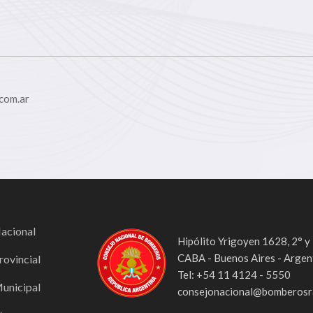
com.ar
Nacional
Hipólito Yrigoyen 1628, 2° y
CABA - Buenos Aires - Argen
rovincial
Tel: +54 11 4124 - 5550
Municipal
consejonacional@bomberosra