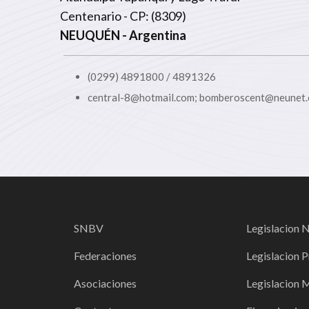
Centenario - CP: (8309)
NEUQUÉN
- Argentina
(0299) 4891800 / 4891326
central-8@hotmail.com; bomberoscent@neunet.
SNBV
Legislacion 
Federaciones
Legislacion P
Asociaciones
Legislacion 