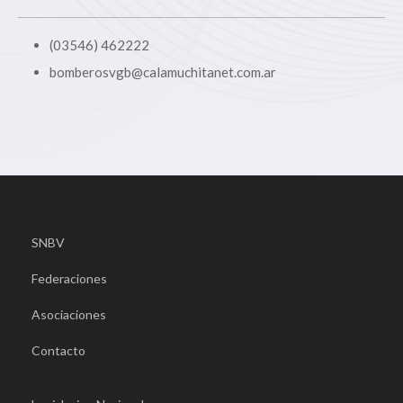
(03546) 462222
bomberosvgb@calamuchitanet.com.ar
SNBV
Federaciones
Asociaciones
Contacto