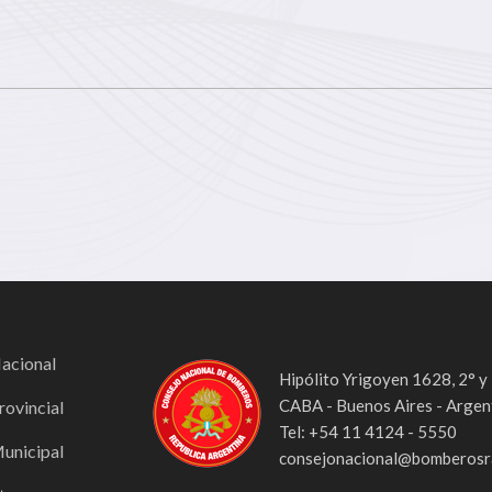
Nacional
Hipólito Yrigoyen 1628, 2° y
CABA - Buenos Aires - Argen
rovincial
Tel: +54 11 4124 - 5550
Municipal
consejonacional@bomberosra