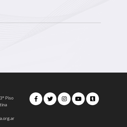
 3° Piso
tina
.org.ar