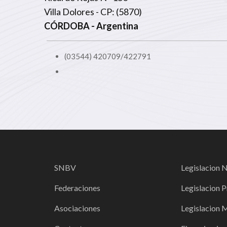
Villa Dolores - CP: (5870)
CÓRDOBA
- Argentina
(03544) 420709/422791
SNBV
Legislacion 
Federaciones
Legislacion P
Asociaciones
Legislacion 