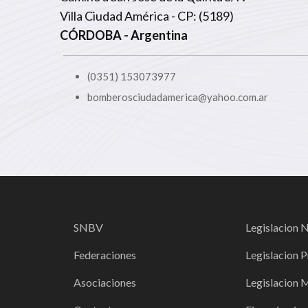
Villa Ciudad América - CP: (5189)
CÓRDOBA
- Argentina
(0351) 153073977
bomberosciudadamerica@yahoo.com.ar
SNBV
Legislacion 
Federaciones
Legislacion P
Asociaciones
Legislacion 