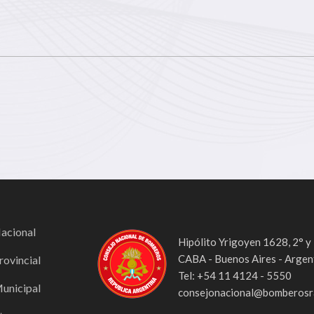
Nacional
Hipólito Yrigoyen 1628, 2° y
CABA - Buenos Aires - Argen
rovincial
Tel: +54 11 4124 - 5550
Municipal
consejonacional@bomberosra