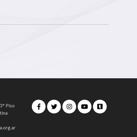
 3° Piso
tina
.org.ar