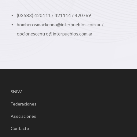
(03583) 420111 / 421114 / 420769
bomberosmackenna@interpueblos.com.ar /
opcionescentro@interpueblos.com.ar
SNBV
Federaciones
Asociaciones
Contacto