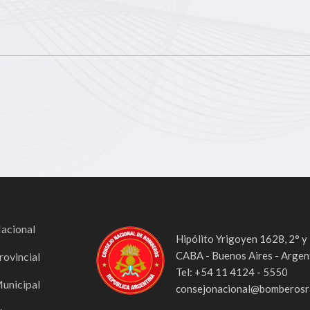
Nacional
Hipólito Yrigoyen 1628, 2° y
CABA - Buenos Aires - Argen
rovincial
Tel: +54 11 4124 - 5550
Municipal
consejonacional@bomberosra