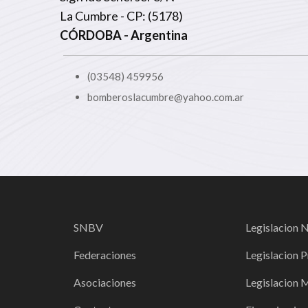
La Cumbre - CP: (5178)
CÓRDOBA
- Argentina
(03548) 459956
bomberoslacumbre@yahoo.com.ar
SNBV
Legislacion 
Federaciones
Legislacion P
Asociaciones
Legislacion 