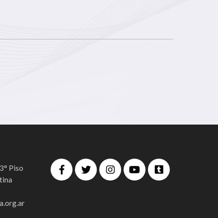
 3° Piso
tina
.org.ar