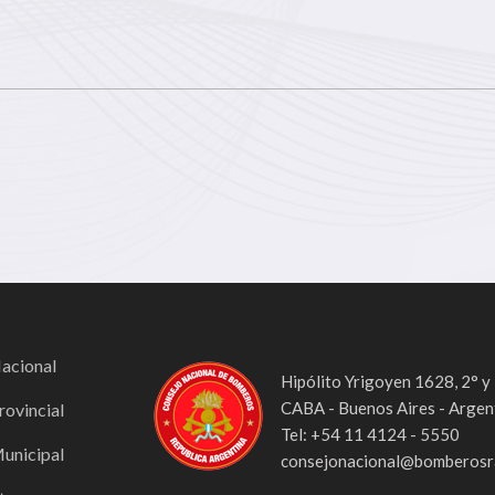
Nacional
Hipólito Yrigoyen 1628, 2° y
CABA - Buenos Aires - Argen
rovincial
Tel: +54 11 4124 - 5550
Municipal
consejonacional@bomberosra