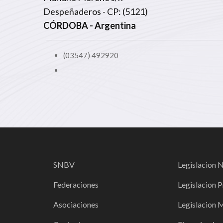
Despeñaderos - CP: (5121)
CÓRDOBA
- Argentina
(03547) 492920
SNBV
Legislacion 
Federaciones
Legislacion P
Asociaciones
Legislacion 