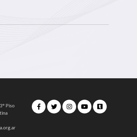
 3° Piso
tina
.org.ar