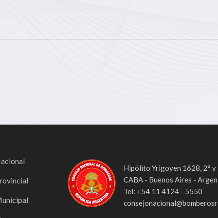
Nacional
Hipólito Yrigoyen 1628, 2° y
CABA - Buenos Aires - Argen
rovincial
Tel: +54 11 4124 - 5550
Municipal
consejonacional@bomberosra