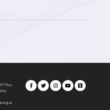
 3° Piso
tina
.org.ar