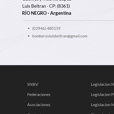
Luis Beltran - CP: (8361)
RÍO NEGRO
- Argentina
(02946) 480159
bomberosluisbeltran@gmail.com
SNBV
Legislacion 
Federaciones
Legislacion P
Asociaciones
Legislacion 