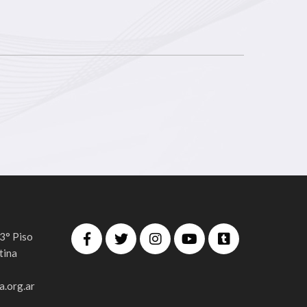
 3° Piso
tina
.org.ar