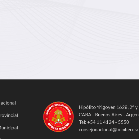
Nacional
Hipólito Yrigoyen 1628, 2° y
CABA - Buenos Aires - Argen
rovincial
Tel: +54 11 4124 - 5550
Municipal
consejonacional@bomberosra