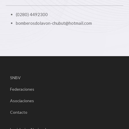
(0280) 4492300
bomberosdolavon-chubut@hotmail.com
SNBV
Federaciones
Asociaciones
Contacto