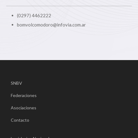
(0297) 4462222
bomvolcomodoro@infovia.com.ar
SNBV
Federaciones
Asociaciones
Contacto