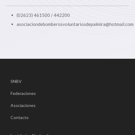
(02623) 461500 / 442200
asociaciondebomberosvoluntariosdepalmira@hotmail.com
SNBV
Federaciones
Asociaciones
Contacto