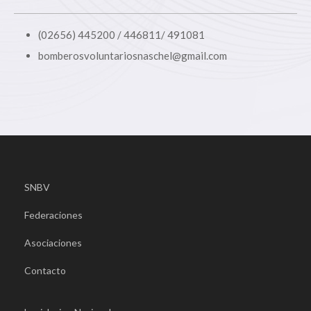
(02656) 445200 / 446811/ 491081
bomberosvoluntariosnaschel@gmail.com
SNBV
Federaciones
Asociaciones
Contacto