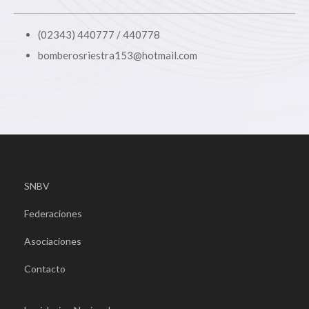
(02343) 440777 / 440778
bomberosriestra153@hotmail.com
SNBV
Federaciones
Asociaciones
Contacto